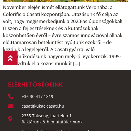
November elején ismét ellátogattunk Veronába, a
Colorificio Casati központjába. Utazásunk fő célja az
volt, hogy megismerkedjünk a 2023-as újdonságokkal!
Hiszen a fejlesztéseknek és a kutatásoknak
köszönhetően évről – évre számos innovációval állnak
elő.Hamarosan betekintést nyújtunk ezekről – de
kezdjük a legelejéről. A Casati gyárral való
együttműködésünk nagyon mélyről gyökerezik. 1995-
ben kezdtük el a közös munkát […]
ELÉRHETŐSÉGEINK
+36 30 417 1819
casati(kukac)casati.hu
2335 Taksony, Ipartelep 1.
Raktárunk & bemutatótermünk