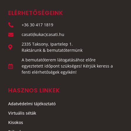
ELÉRHETŐSÉGEINK
+36 30 417 1819
casati(kukac)casati.hu
2335 Taksony, Ipartelep 1.
Raktárunk & bemutatótermünk
A bemutatóterem látogatásához előre
egyeztetett időpont szükséges! Kérjük keress a
fenti elérhetőségek egyikén!
HASZNOS LINKEK
Adatvédelmi tájékoztató
Virtuális séták
Kisokos