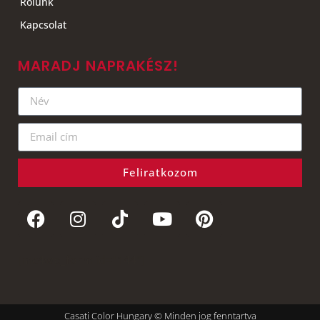
Rólunk
Kapcsolat
MARADJ NAPRAKÉSZ!
Feliratkozom
[mc4wp_form id="144"]
Casati Color Hungary © Minden jog fenntartva