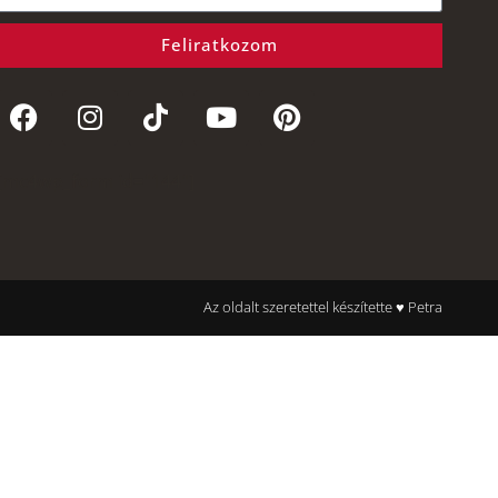
Feliratkozom
[mc4wp_form id="144"]
Az oldalt szeretettel készítette ♥ Petra