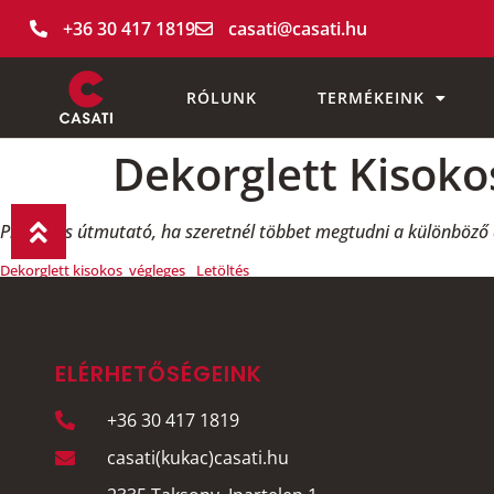
+36 30 417 1819
casati@casati.hu
RÓLUNK
TERMÉKEINK
Dekorglett Kisoko
Praktikus útmutató, ha szeretnél többet megtudni a különböző 
Dekorglett kisokos_végleges
Letöltés
ELÉRHETŐSÉGEINK
+36 30 417 1819
casati(kukac)casati.hu