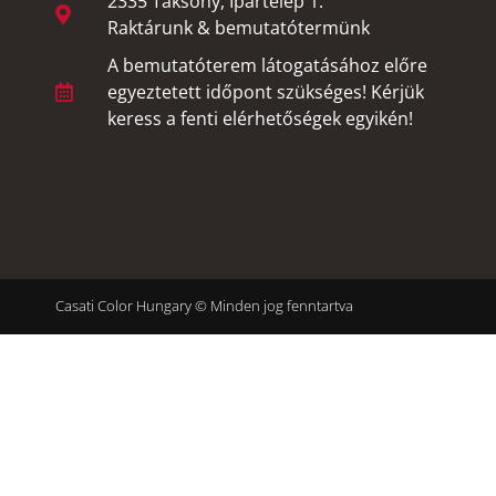
2335 Taksony, Ipartelep 1.
Raktárunk & bemutatótermünk
A bemutatóterem látogatásához előre
egyeztetett időpont szükséges! Kérjük
keress a fenti elérhetőségek egyikén!
Casati Color Hungary © Minden jog fenntartva