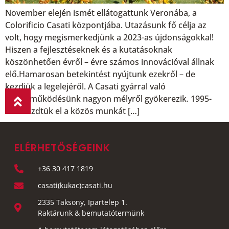
November elején ismét ellátogattunk Veronába, a
Colorificio Casati központjába. Utazásunk fő célja az
volt, hogy megismerkedjünk a 2023-as újdonságokkal!
Hiszen a fejlesztéseknek és a kutatásoknak
köszönhetően évről – évre számos innovációval állnak
elő.Hamarosan betekintést nyújtunk ezekről – de
kezdjük a legelejéről. A Casati gyárral való
együttműködésünk nagyon mélyről gyökerezik. 1995-
ben kezdtük el a közös munkát […]
ELÉRHETŐSÉGEINK
+36 30 417 1819
casati(kukac)casati.hu
2335 Taksony, Ipartelep 1.
Raktárunk & bemutatótermünk