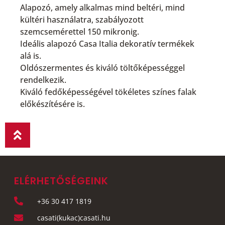
Alapozó, amely alkalmas mind beltéri, mind
kültéri használatra, szabályozott
szemcsemérettel 150 mikronig.
Ideális alapozó Casa Italia dekoratív termékek
alá is.
Oldószermentes és kiváló töltőképességgel
rendelkezik.
Kiváló fedőképességével tökéletes színes falak
előkészítésére is.
ELÉRHETŐSÉGEINK
+36 30 417 1819
casati(kukac)casati.hu