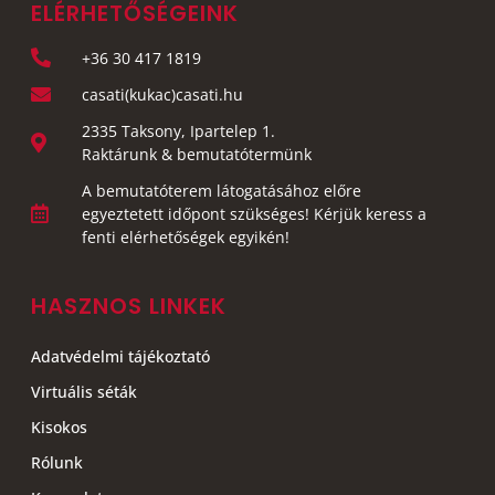
ELÉRHETŐSÉGEINK
+36 30 417 1819
casati(kukac)casati.hu
2335 Taksony, Ipartelep 1.
Raktárunk & bemutatótermünk
A bemutatóterem látogatásához előre
egyeztetett időpont szükséges! Kérjük keress a
fenti elérhetőségek egyikén!
HASZNOS LINKEK
Adatvédelmi tájékoztató
Virtuális séták
Kisokos
Rólunk