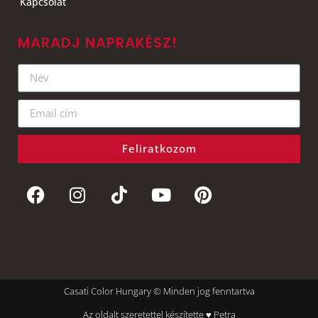
Kapcsolat
MARADJ NAPRAKÉSZ!
Feliratkozom
[mc4wp_form id="144"]
Casati Color Hungary © Minden jog fenntartva
Az oldalt szeretettel készítette ♥ Petra