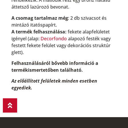
rendelkezik. A második rész egy bronz hatású
áttetsző lazúrozó bevonat.
A csomag tartalmaz még
: 2 db szivacsot és
mintázó itatóspapírt.
A termék felhasználása:
fekete alapfelületet
igényel (alap:
Decorfondo
alapozó festék vagy
festett fekete felület vagy dekorációs struktúr
glett).
Felhasználásáról bővebb információ a
termékismertetőben található.
Az előállított felületek minden esetben
egyediek.