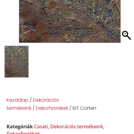
Kezdőlap
/
Dekorációs
termékeink
/
Dekorfestékek
/ KIT Corten
Kategóriák
Casati
,
Dekorációs termékeink
,
Dekorfestékek