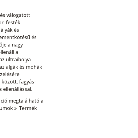
és válogatott
n festék.
ályák és
 cementkötésű és
ője a nagy
lenáll a
z ultraibolya
az algák és mohák
ezelésére
 között, fagyás-
 ellenállással.
ció megtalálható a
tumok » Termék