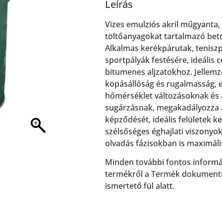
Leírás
Vizes emulziós akril műgyanta, 
töltőanyagokat tartalmazó beto
Alkalmas kerékpárutak, teniszp
sportpályák festésére, ideális
bitumenes aljzatokhoz. Jellemz
kopásállóság és rugalmasság, el
hőmérséklet változásoknak és a
sugárzásnak, megakadályozza 
képződését, ideális felületek k
szélsőséges éghajlati viszonyok
olvadás fázisokban is maximális
Minden további fontos informá
termékről a Termék dokumen
ismertető fül alatt.