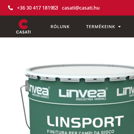
+36 30 417 1819
casati@casati.hu
RÓLUNK
TERMÉKEINK