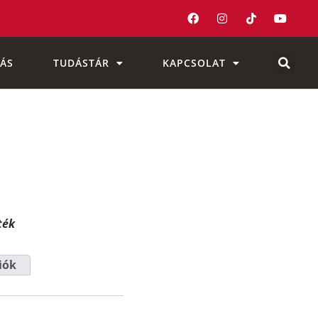
ÁS
TUDÁSTÁR
KAPCSOLAT
ték
iók