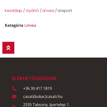
Kezdőlap
/
Gyártó
/
Linvea
/ Linsport
Kategória
Linvea
ELÉRHETŐSÉGEINK
+36 30 417 1819
casati(kukac)casati.hu
2335 Taksony, Ipartelep 1.