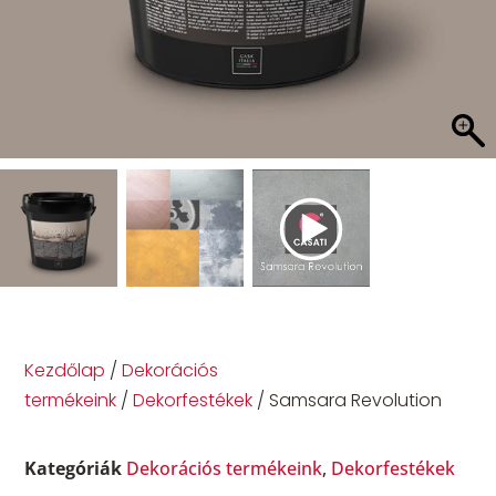
Kezdőlap
/
Dekorációs
termékeink
/
Dekorfestékek
/ Samsara Revolution
Kategóriák
Dekorációs termékeink
,
Dekorfestékek