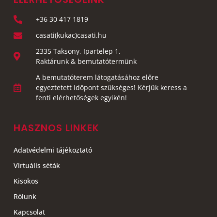
+36 30 417 1819
casati(kukac)casati.hu
2335 Taksony, Ipartelep 1.
Raktárunk & bemutatótermünk
A bemutatóterem látogatásához előre
egyeztetett időpont szükséges! Kérjük keress a
fenti elérhetőségek egyikén!
HASZNOS LINKEK
Adatvédelmi tájékoztató
Virtuális séták
Kisokos
Rólunk
Kapcsolat