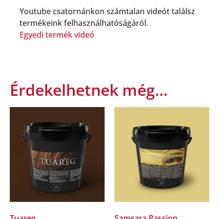
Youtube csatornánkon számtalan videót találsz
termékeink felhasználhatóságáról.
Egyedi termék videó
Érdekelhetnek még…
Tuareg
Samsara Passion