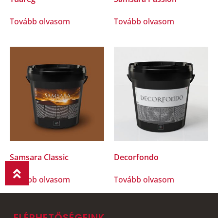
Tovább olvasom
Tovább olvasom
Samsara Classic
Decorfondo
Tovább olvasom
Tovább olvasom
ELÉRHETŐSÉGEINK