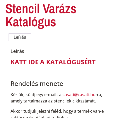
Stencil Varázs
Katalógus
Leírás
Leírás
KATT IDE A KATALÓGUSÉRT
Rendelés menete
Kérjük, küldj egy e-mailt a
casati@casati.hu
-ra,
amely tartalmazza az stencilek cikkszámát.
Akkor tudjuk jelezni feléd, hogy a termék van-e
raktáron és ajánlani tudjuk a