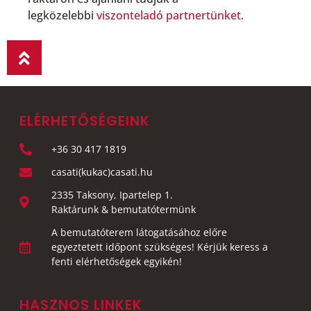
legközelebbi
viszonteladó partnertünket.
ELÉRHETŐSÉGEINK
+36 30 417 1819
casati(kukac)casati.hu
2335 Taksony, Ipartelep 1.
Raktárunk & bemutatótermünk
A bemutatóterem látogatásához előre
egyeztetett időpont szükséges! Kérjük keress a
fenti elérhetőségek egyikén!
HASZNOS LINKEK