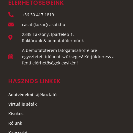
ELÉRHETŐSÉGEINK
+36 30 417 1819
casati(kukac)casati.hu
2335 Taksony, Ipartelep 1.
Raktárunk & bemutatótermünk
A bemutatóterem látogatásához előre
egyeztetett időpont szükséges! Kérjük keress a
fenti elérhetőségek egyikén!
HASZNOS LINKEK
Adatvédelmi tájékoztató
Virtuális séták
Kisokos
Rólunk
Kapcsolat