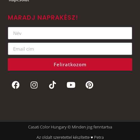
MARADJ NAPRAKÉSZ!
Feliratkozom
[mc4wp_form id="144"]
Casati Color Hungary © Minden jog fenntartva
Az oldalt szeretettel készítette ♥ Petra