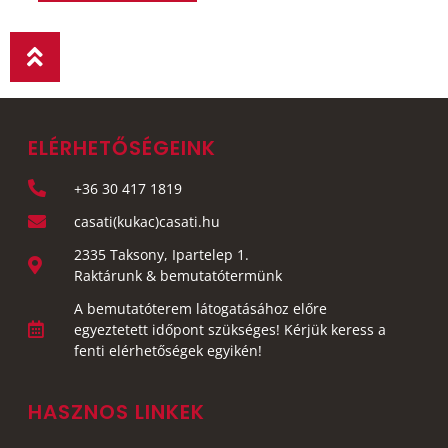
ELÉRHETŐSÉGEINK
+36 30 417 1819
casati(kukac)casati.hu
2335 Taksony, Ipartelep 1.
Raktárunk & bemutatótermünk
A bemutatóterem látogatásához előre
egyeztetett időpont szükséges! Kérjük keress a
fenti elérhetőségek egyikén!
HASZNOS LINKEK