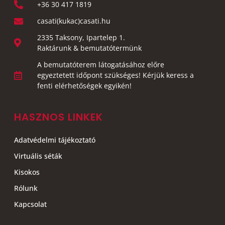
+36 30 417 1819
casati(kukac)casati.hu
2335 Taksony, Ipartelep 1.
Raktárunk & bemutatótermünk
A bemutatóterem látogatásához előre
egyeztetett időpont szükséges! Kérjük keress a
fenti elérhetőségek egyikén!
HASZNOS LINKEK
Adatvédelmi tájékoztató
Virtuális séták
Kisokos
Rólunk
Kapcsolat