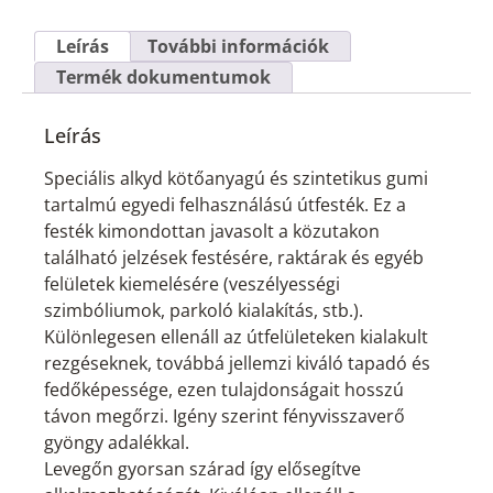
Leírás
További információk
Termék dokumentumok
Leírás
Speciális alkyd kötőanyagú és szintetikus gumi
tartalmú egyedi felhasználású útfesték. Ez a
festék kimondottan javasolt a közutakon
található jelzések festésére, raktárak és egyéb
felületek kiemelésére (veszélyességi
szimbóliumok, parkoló kialakítás, stb.).
Különlegesen ellenáll az útfelületeken kialakult
rezgéseknek, továbbá jellemzi kiváló tapadó és
fedőképessége, ezen tulajdonságait hosszú
távon megőrzi. Igény szerint fényvisszaverő
gyöngy adalékkal.
Levegőn gyorsan szárad így elősegítve