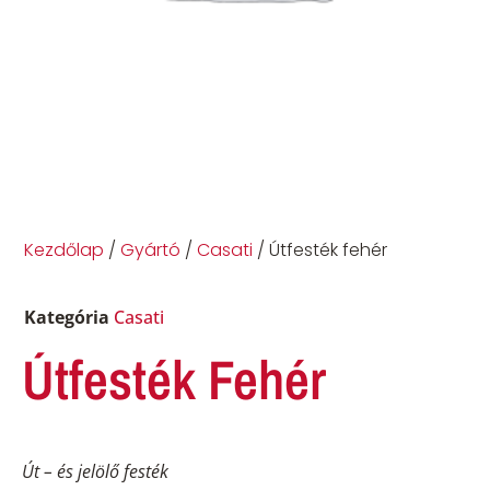
Kezdőlap
/
Gyártó
/
Casati
/ Útfesték fehér
Kategória
Casati
Útfesték Fehér
Út – és jelölő festék