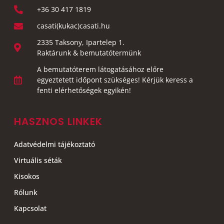
+36 30 417 1819
casati(kukac)casati.hu
2335 Taksony, Ipartelep 1.
Raktárunk & bemutatótermünk
A bemutatóterem látogatásához előre
egyeztetett időpont szükséges! Kérjük keress a
fenti elérhetőségek egyikén!
HASZNOS LINKEK
Adatvédelmi tájékoztató
Virtuális séták
Kisokos
Rólunk
Kapcsolat