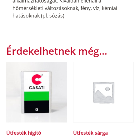
alkalmazhatóságát. Kiválóan ellenáll a
hőmérsékleti változásoknak, fény, víz, kémiai
hatásoknak (pl. sózás).
Érdekelhetnek még…
Útfesték hígító
Útfesték sárga