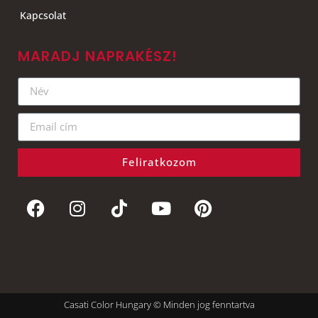
Kapcsolat
MARADJ NAPRAKÉSZ!
Feliratkozom
[mc4wp_form id="144"]
Casati Color Hungary © Minden jog fenntartva