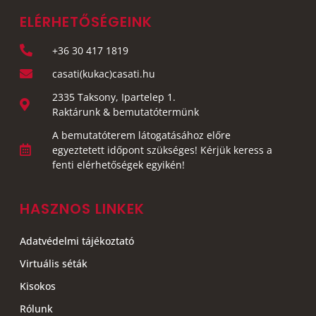
ELÉRHETŐSÉGEINK
+36 30 417 1819
casati(kukac)casati.hu
2335 Taksony, Ipartelep 1.
Raktárunk & bemutatótermünk
A bemutatóterem látogatásához előre
egyeztetett időpont szükséges! Kérjük keress a
fenti elérhetőségek egyikén!
HASZNOS LINKEK
Adatvédelmi tájékoztató
Virtuális séták
Kisokos
Rólunk