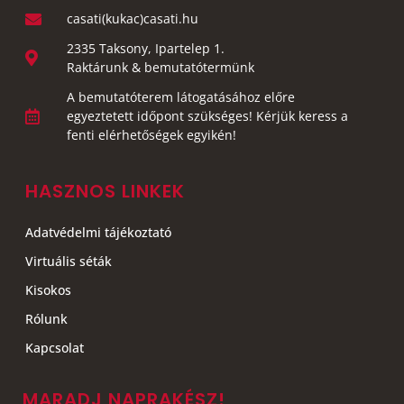
casati(kukac)casati.hu
2335 Taksony, Ipartelep 1.
Raktárunk & bemutatótermünk
A bemutatóterem látogatásához előre
egyeztetett időpont szükséges! Kérjük keress a
fenti elérhetőségek egyikén!
HASZNOS LINKEK
Adatvédelmi tájékoztató
Virtuális séták
Kisokos
Rólunk
Kapcsolat
MARADJ NAPRAKÉSZ!